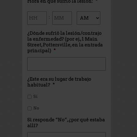
Hora en que sufrió la lesión:
*
Hours
Minutes
:
AM/PM
¿Dónde sufrió la lesión/contrajo
la enfermedad? (por ej., 1 Main
Street, Pottersville, en la entrada
principal)
*
¿Este era su lugar de trabajo
habitual?
*
Sí
No
Si responde “No”, ¿por qué estaba
allí?