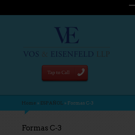
Home
»
ESPAÑOL
»
Formas C-3
Formas C-3